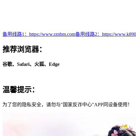
备用线路
1
：
https://www.rznbm.com
备用线路
2
：
https://www.k89
推荐浏览器：
谷歌、Safari、火狐、Edge
温馨提示：
为了您的隐私安全，请勿与"国家反诈中心"APP同设备使用！