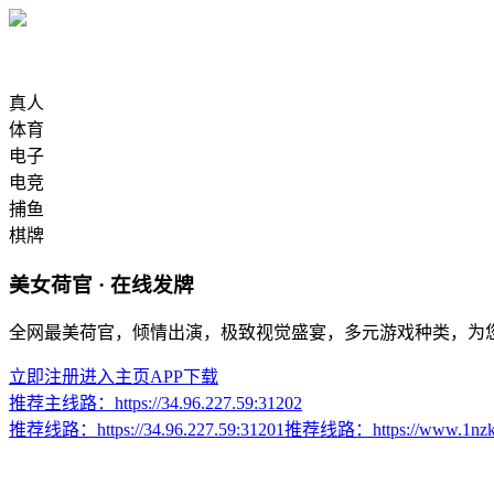
真人
体育
电子
电竞
捕鱼
棋牌
美女荷官 · 在线发牌
全网最美荷官，倾情出演，极致视觉盛宴，多元游戏种类，为
立即注册
进入主页
APP下载
推荐主线路：
https://34.96.227.59:31202
推荐线路：
https://34.96.227.59:31201
推荐线路：
https://www.1nz