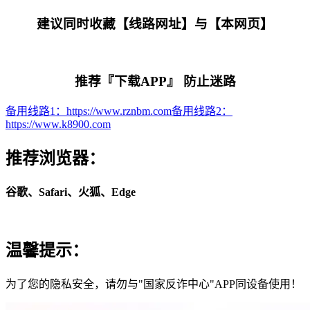
建议同时收藏【线路网址】与【本网页】
推荐『下载APP』 防止迷路
备用线路
1
：
https://www.rznbm.com
备用线路
2
：
https://www.k8900.com
推荐浏览器：
谷歌、Safari、火狐、Edge
温馨提示：
为了您的隐私安全，请勿与"国家反诈中心"APP同设备使用！