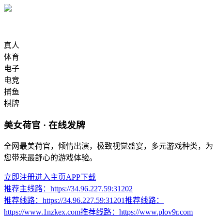
真人
体育
电子
电竞
捕鱼
棋牌
美女荷官 · 在线发牌
全网最美荷官，倾情出演，极致视觉盛宴，多元游戏种类，为
您带来最舒心的游戏体验。
立即注册
进入主页
APP下载
推荐主线路：
https://34.96.227.59:31202
推荐线路：
https://34.96.227.59:31201
推荐线路：
https://www.1nzkex.com
推荐线路：
https://www.plov9r.com