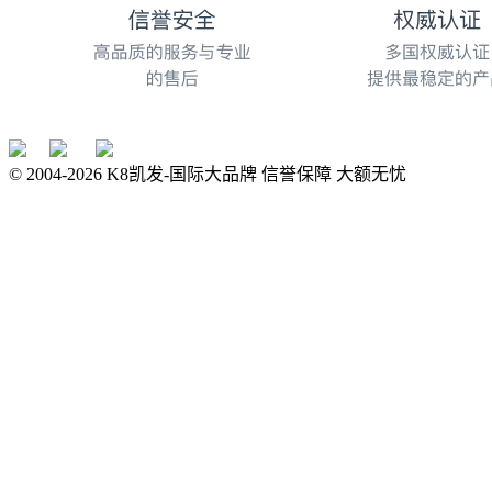
© 2004-
2026
K8凯发-国际大品牌 信誉保障 大额无忧