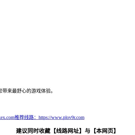
您带来最舒心的游戏体验。
kex.com
推荐线路：
https://www.plov9r.com
建议同时收藏【线路网址】与【本网页】