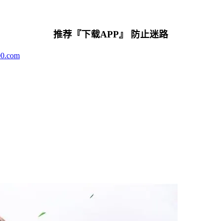
推荐『下载APP』 防止迷路
00.com