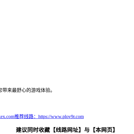
您带来最舒心的游戏体验。
kex.com
推荐线路：
https://www.plov9r.com
建议同时收藏【线路网址】与【本网页】