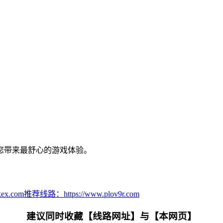
您带来最舒心的游戏体验。
kex.com
推荐线路：
https://www.plov9r.com
建议同时收藏【线路网址】与【本网页】