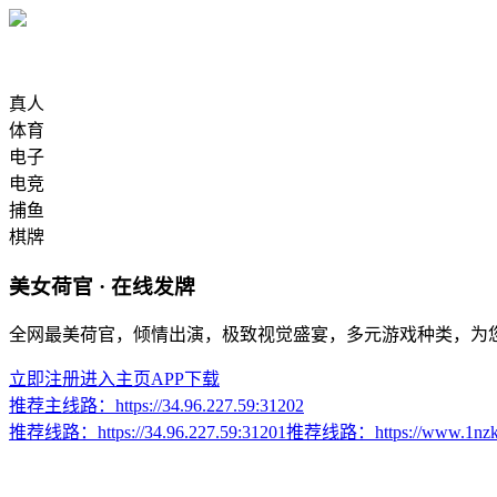
真人
体育
电子
电竞
捕鱼
棋牌
美女荷官 · 在线发牌
全网最美荷官，倾情出演，极致视觉盛宴，多元游戏种类，为
立即注册
进入主页
APP下载
推荐主线路：
https://34.96.227.59:31202
推荐线路：
https://34.96.227.59:31201
推荐线路：
https://www.1nz