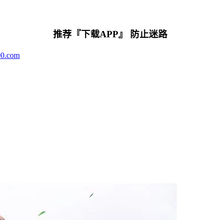
推荐『下载APP』 防止迷路
00.com