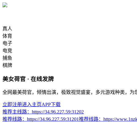
真人
体育
电子
电竞
捕鱼
棋牌
美女荷官 · 在线发牌
全网最美荷官，倾情出演，极致视觉盛宴，多元游戏种类，为
立即注册
进入主页
APP下载
推荐主线路：
https://34.96.227.59:31202
推荐线路：
https://34.96.227.59:31201
推荐线路：
https://www.1nz